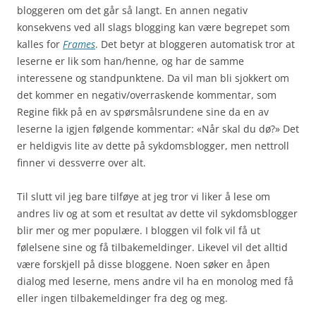
bloggeren om det går så langt. En annen negativ
konsekvens ved all slags blogging kan være begrepet som
kalles for
Frames
. Det betyr at bloggeren automatisk tror at
leserne er lik som han/henne, og har de samme
interessene og standpunktene. Da vil man bli sjokkert om
det kommer en negativ/overraskende kommentar, som
Regine fikk på en av spørsmålsrundene sine da en av
leserne la igjen følgende kommentar: «Når skal du dø?» Det
er heldigvis lite av dette på sykdomsblogger, men nettroll
finner vi dessverre over alt.
Til slutt vil jeg bare tilføye at jeg tror vi liker å lese om
andres liv og at som et resultat av dette vil sykdomsblogger
blir mer og mer populære. I bloggen vil folk vil få ut
følelsene sine og få tilbakemeldinger. Likevel vil det alltid
være forskjell på disse bloggene. Noen søker en åpen
dialog med leserne, mens andre vil ha en monolog med få
eller ingen tilbakemeldinger fra deg og meg.