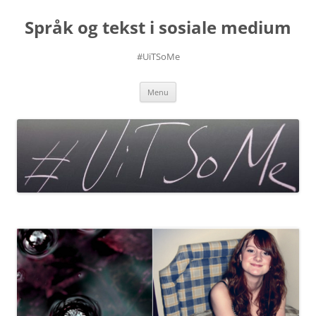
Skip
to
Språk og tekst i sosiale medium
content
#UiTSoMe
Menu