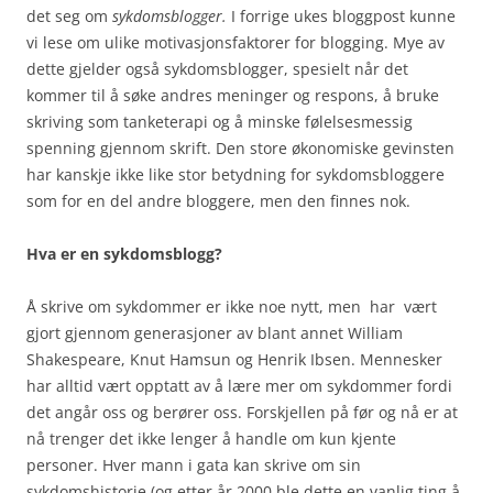
det seg om
sykdomsblogger.
I forrige ukes bloggpost kunne
vi lese om ulike motivasjonsfaktorer for blogging. Mye av
dette gjelder også sykdomsblogger, spesielt når det
kommer til å søke andres meninger og respons, å bruke
skriving som tanketerapi og å minske følelsesmessig
spenning gjennom skrift. Den store økonomiske gevinsten
har kanskje ikke like stor betydning for sykdomsbloggere
som for en del andre bloggere, men den finnes nok.
Hva er en sykdomsblogg?
Å skrive om sykdommer er ikke noe nytt, men har vært
gjort gjennom generasjoner av blant annet William
Shakespeare, Knut Hamsun og Henrik Ibsen. Mennesker
har alltid vært opptatt av å lære mer om sykdommer fordi
det angår oss og berører oss. Forskjellen på før og nå er at
nå trenger det ikke lenger å handle om kun kjente
personer. Hver mann i gata kan skrive om sin
sykdomshistorie (og etter år 2000 ble dette en vanlig ting å