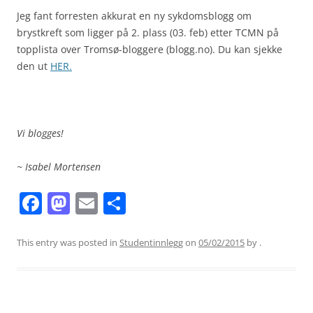
Jeg fant forresten akkurat en ny sykdomsblogg om
brystkreft som ligger på 2. plass (03. feb) etter TCMN på
topplista over Tromsø-bloggere (blogg.no). Du kan sjekke
den ut
HER.
Vi blogges!
~ Isabel Mortensen
F
M
E
S
a
a
m
h
c
st
ai
ar
This entry was posted in
Studentinnlegg
on
05/02/2015
by
.
e
o
l
e
b
d