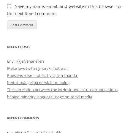
Save my name, email, and website in this browser for
the next time I comment.
RECENT POSTS
Er vi ikkje venar eller?
Make love (with nynorsk), not war
Poesiens reise – ut fra hylla, inn i hånda
Innbilt mangel på norsk terminologi
The correlation between the intrinsic and extrinsic motivations
behind minority language usage on social media
RECENT COMMENTS
oystein
on
Dialækt på feisbukk