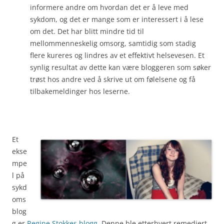
informere andre om hvordan det er å leve med
sykdom, og det er mange som er interessert i å lese
om det. Det har blitt mindre tid til
mellommenneskelig omsorg, samtidig som stadig
flere kureres og lindres av et effektivt helsevesen. Et
synlig resultat av dette kan være bloggeren som søker
trøst hos andre ved å skrive ut om følelsene og få
tilbakemeldinger hos leserne.
Et
ekse
mpe
l på
sykd
oms
blog
g er
Regine Stokkes blogg
. Denne ble etterhvert remediert