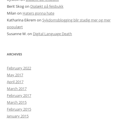
Berit Skog
on
Dialækt på feisbukk
Milan
on
Haters gonna hate
Katharina Eikrem
on
Sykdomsblogging blir stadig mer og mer
populært
Susanne W.
on
Digital Language Death
ARCHIVES
February 2022
May 2017
April 2017
March 2017
February 2017
March 2015
February 2015
January 2015