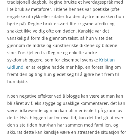
tradisjonell dagbok. Regine brukte et hverdagsspråk med
lite bruk av metaforer. Titlene hennes var poetiske (ofte
engelske uttrykk eller sitater fra den dystre musikken hun
hørte på). Regine brukte svært lite krigsmetaforikk og
snakket ikke veldig ofte om døden. Kanskje var det
vanskelig å formidle gjennom tekst, så hun viste det
gjennom de mørke og kunstneriske diktene og bildene
sine. Forskjellen fra Regine og enkelte andre
sykdomsbloggere, som for eksempel svenske
Kristian
Gidlund
, er at Regine hadde mer håp, en forestilling om
fremtiden og ting hun gledet seg til å gjøre helt frem til
hun døde.
Noen negative effekter ved å blogge kan være at man kan
bli såret av f. eks stygge og usaklige kommentarer, det kan
være tidkrevende og man kan bli mer isolert på grunn av
dette. Hvis bloggen tar for mye tid, kan det fort gå ut over
den siste tiden hun/han har sammen med familien, og
akkurat dette kan kanskje være en stressende situasjon for