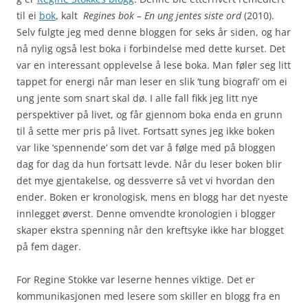
til ei
bok
, kalt
Regines bok – En ung jentes siste ord
(2010).
Selv fulgte jeg med denne bloggen for seks år siden, og har
nå nylig også lest boka i forbindelse med dette kurset. Det
var en interessant opplevelse å lese boka. Man føler seg litt
tappet for energi når man leser en slik ‘tung biografi’ om ei
ung jente som snart skal dø. I alle fall fikk jeg litt nye
perspektiver på livet, og får gjennom boka enda en grunn
til å sette mer pris på livet. Fortsatt synes jeg ikke boken
var like ‘spennende’ som det var å følge med på bloggen
dag for dag da hun fortsatt levde. Når du leser boken blir
det mye gjentakelse, og dessverre så vet vi hvordan den
ender. Boken er kronologisk, mens en blogg har det nyeste
innlegget øverst. Denne omvendte kronologien i blogger
skaper ekstra spenning når den kreftsyke ikke har blogget
på fem dager.
For Regine Stokke var leserne hennes viktige. Det er
kommunikasjonen med lesere som skiller en blogg fra en