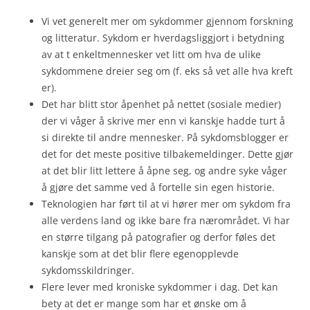
Vi vet generelt mer om sykdommer gjennom forskning
og litteratur. Sykdom er hverdagsliggjort i betydning
av at t enkeltmennesker vet litt om hva de ulike
sykdommene dreier seg om (f. eks så vet alle hva kreft
er).
Det har blitt stor åpenhet på nettet (sosiale medier)
der vi våger å skrive mer enn vi kanskje hadde turt å
si direkte til andre mennesker. På sykdomsblogger er
det for det meste positive tilbakemeldinger. Dette gjør
at det blir litt lettere å åpne seg, og andre syke våger
å gjøre det samme ved å fortelle sin egen historie.
Teknologien har ført til at vi hører mer om sykdom fra
alle verdens land og ikke bare fra nærområdet. Vi har
en større tilgang på patografier og derfor føles det
kanskje som at det blir flere egenopplevde
sykdomsskildringer.
Flere lever med kroniske sykdommer i dag. Det kan
bety at det er mange som har et ønske om å