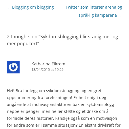
o
o
o
n
Post
←
Blogging om blogging
Twitter som litterær arena og
navigation
språklig kamparena
→
k
2 thoughts on “
Sykdomsblogging blir stadig mer og
mer populært
”
Katharina Eikrem
13/04/2015 at 19:26
Hei! Bra innlegg om sykdomsblogging, og en grei
oppsummering fra forelesningen! Er helt enig i deg
angående at motivasjonsfaktoren bak en sykdomsblogg
neppe er penger, men heller støtte og et ønske om å
formidle deres historier, kanskje også som en motivasjon
for andre som er i samme situasjon? En ekstra drivkraft for