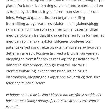
gjøre). Du kan skrive om deg selv eller andre nære med en
sykdom, og det finnes ingen filtrer, man sier det slik det
føles.
Patografi
(patos – lidelse) betyr en skriftlig
fremstilling av egen/andres sykdom. I en sykdomsblogg
skriver man om noe som skjer her og nå. Leserne følger
med på bloggen fra dag til dag og føler en form for nærhet
med den som er syk. Sykdomsblogger oppleves som
autentiske ved sin direkte og ekte gjengivelse av hvordan
det er å være syk. Positive ting ved å blogge kan være at
bloggingen fremstår som et redskap for pasienten for å
håndtere sykdommen, den gir kontroll, bidrar til
identitetsutvikling, skaper stressreduksjon og gir
informasjon, bloggingen skaper noe av verdi og den syke
føler seg mindre isolert.
Vi hadde en liten diskusjon i klassen om hvorfor vi trodde det
har blitt en økning i patografier de siste årene. Dette kom vi
fram til: