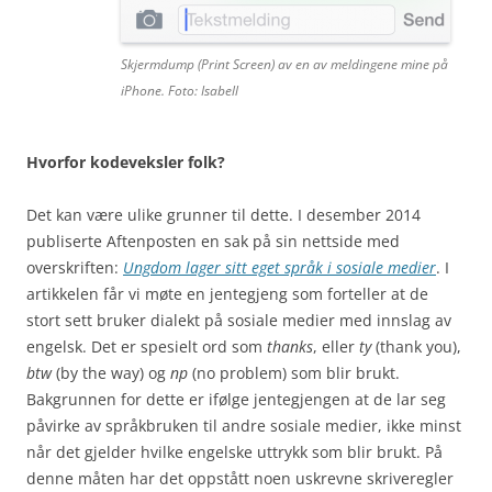
Skjermdump (Print Screen) av en av meldingene mine på
iPhone. Foto: Isabell
Hvorfor kodeveksler folk?
Det kan være ulike grunner til dette. I desember 2014
publiserte Aftenposten en sak på sin nettside med
overskriften:
Ungdom lager sitt eget språk i sosiale medier
. I
artikkelen får vi møte en jentegjeng som forteller at de
stort sett bruker dialekt på sosiale medier med innslag av
engelsk. Det er spesielt ord som
thanks
, eller
ty
(thank you),
btw
(by the way) og
np
(no problem) som blir brukt.
Bakgrunnen for dette er ifølge jentegjengen at de lar seg
påvirke av språkbruken til andre sosiale medier, ikke minst
når det gjelder hvilke engelske uttrykk som blir brukt. På
denne måten har det oppstått noen uskrevne skriveregler