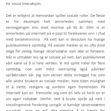
for sosial interaksjon.
Det er velkjent at mennesker spiller sosiale roller. De fleste
er for eksempel helt annerledes sammen med
vennegjengen enn med mormor på 90 år. Eller vi er
annerledes på internett på e-post til foreleseren enn i chat
med bestevenninna. På nett kan vi dessuten ha mange
publikummere samtidig. På sosiale medier er en ofte
front
stage
for veldig mange observatører som ikke er forskere.
Når vi uttrykker oss og er sosiale på nett, kan publikummet
vårt være så å si hele verden. Vi må spille roller for flere
samtidig, noe som mest sannsynlig også påvirker
språkbruken vår. Jeg som skriver dette innlegget har som
alle andre brukere av sosiale medier, hele tiden mulighet
til å slette, redigere og vurdere egen fremtreden. På
internett kan en fremstille seg som en selv vil fordi en er
sin egen redaktør. Derfor: Ved å bruke språk på nett i
sosiolingvistisk forskning unngår vi kanskje observatørens
paradoks, men en må ikke glemme å ta høyde for