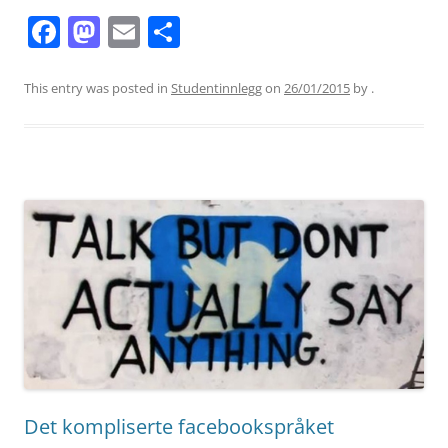
F
M
E
S
a
a
m
h
c
st
ai
ar
This entry was posted in
Studentinnlegg
on
26/01/2015
by
.
e
o
l
e
b
d
o
o
o
n
k
Det kompliserte facebookspråket