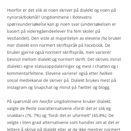
Hvorfor er det slik at noen skriver på dialekt og noen på
nynorsk/bokmål? Ungdommene i Rotevatns
spørreundersøkelse kan gi noen svar (undersøkelsen er
basert på videregåendeelever fra fem skoler på
Vestlandet). Den viste at majoriteten av elevene (¾) bruker
mer dialekt enn normert skriftspråk på Facebook. De
bruker gjerne også normert skriftspråk, men varierer
bevisst mellom dialekt og normert skrift. Det skrives minst
dialekt i egne statusoppdateringer og mest i chatten og i
kommentarfeltene. Elevene varierer også etter
hvilken
sosial mediekanal de skriver på. Dialekt brukes mest på
Instagram og Snapchat og minst på Twitter og blogg.
På spørsmål om
hvorfor
ungdommene bruker dialekt,
valgte de fleste svaralternativene «fordi det er slik eg
snakkar» (76, 7%) og “fordi det er uformelt” (45,8%). De
velgte i liten grad alternativene som handler om at det er
lettere å skrive på dialekt eller at de ikke mestrer normert