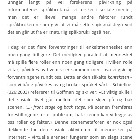
unngår langt på vei forskerens påvirkning på
informantenes språkbruk når vi forsker i sosiale medier,
men det er likevel mange andre faktorer rundt
språkbrukeren som gjør at vi må sette spørsmålstegn ved
det en går ut fra er «naturlig spåkbruk» også her.
I dag er det flere forventninger til enkeltmennesket enn
noen gang tidligere. Det medfører parallelt at mennesket
må spille flere roller enn noen gang tidligere. Hvilken rolle
vi tar, påvirkes av hvem vi er sammen med, hva vi gjør og
forventningene rundt oss. Dette er den såkalte
konteksten –
som vi både påvirkes av og bruker språket vårt i. Schiefloe
(326:2003) refererer til Goffman og skriver: «Et viktig skille i
det sosiale livet går mellom det som skjer på og bak
scenen. (…)
front stage
og
back stage
. På scenen fremføres
forestillingene for et publikum, bak scenen kan vi legge av
oss roller og fakter.» Denne scenemetaforen er nok også
dekkende for den sosiale aktiviteten til mennesker på
internett – virtuelle arenaer fungerer som en slags scene