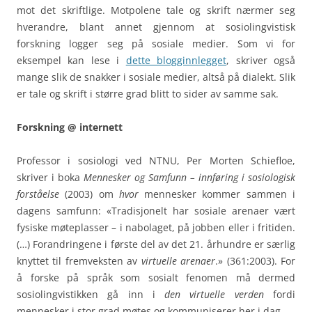
mot det skriftlige. Motpolene tale og skrift nærmer seg
hverandre, blant annet gjennom at sosiolingvistisk
forskning logger seg på sosiale medier. Som vi for
eksempel kan lese i
dette blogginnlegget
, skriver også
mange slik de snakker i sosiale medier, altså på dialekt. Slik
er tale og skrift i større grad blitt to sider av samme sak.
Forskning @ internett
Professor i sosiologi ved NTNU, Per Morten Schiefloe,
skriver i boka
Mennesker og Samfunn – innføring i sosiologisk
forståelse
(2003) om
hvor
mennesker kommer sammen i
dagens samfunn: «Tradisjonelt har sosiale arenaer vært
fysiske møteplasser – i nabolaget, på jobben eller i fritiden.
(…) Forandringene i første del av det 21. århundre er særlig
knyttet til fremveksten av
virtuelle arenaer
.» (361:2003). For
å forske på språk som sosialt fenomen må dermed
sosiolingvistikken gå inn i
den virtuelle verden
fordi
mennesker i stor grad møtes og kommuniserer her i dag.