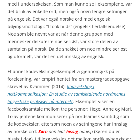
med i undersøkelsen. Som man kunne se i eksemplene, var
det bruk av enkelte ord, men også noen lengre setninger
på engelsk. Det var også norske ord med engelsk
bøyingsmorfologi: “I took bilds” (engelsk flertallsendelse).
Noe som ble nevnt var at når denne gruppen med
mennesker diskuterte noe seriøst, var store delen av
samtalen på norsk. Da de snakket om noe mindre seriøst
og uformelt, var det en del innslag av engelsk.
Et annet kodevekslingseksempel vi gjennomgikk på
forelesning, var empiri hentet fra en mastergradsoppgave
skrevet av Kvammen (2014):
Kodeveksling i
nettkommunikasjon: En studie av samisktalende nordmenns
lingvistiske praksiser på internett
. Eksemplet viser en
facebooksamtale mellom tre personer: Hege, Anne og Mari.
To av jentene kommuniserer på nordsamisk samtidig som
de kodeveksler, ettersom noen av setningene har innslag
av norske ord:
Sørn
don leat
hissig
odne:p
(Søren du er
hissig i dag)
.
I tillegg veksles det mellom språk avhengig av