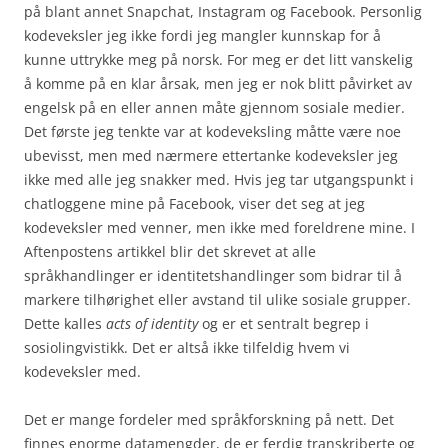
på blant annet Snapchat, Instagram og Facebook. Personlig
kodeveksler jeg ikke fordi jeg mangler kunnskap for å
kunne uttrykke meg på norsk. For meg er det litt vanskelig
å komme på en klar årsak, men jeg er nok blitt påvirket av
engelsk på en eller annen måte gjennom sosiale medier.
Det første jeg tenkte var at kodeveksling måtte være noe
ubevisst, men med nærmere ettertanke kodeveksler jeg
ikke med alle jeg snakker med. Hvis jeg tar utgangspunkt i
chatloggene mine på Facebook, viser det seg at jeg
kodeveksler med venner, men ikke med foreldrene mine. I
Aftenpostens artikkel blir det skrevet at alle
språkhandlinger er identitetshandlinger som bidrar til å
markere tilhørighet eller avstand til ulike sosiale grupper.
Dette kalles
acts of identity
og er et sentralt begrep i
sosiolingvistikk. Det er altså ikke tilfeldig hvem vi
kodeveksler med.
Det er mange fordeler med språkforskning på nett. Det
finnes enorme datamengder, de er ferdig transkriberte og