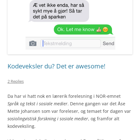
o
n
k
Kodeveksler du? Det er awesome!
2 Replies
Da har vi hatt nok en lærerik forelesning i NOR-emnet
Språk og tekst i sosiale medier
. Denne gangen var det Åse
Mette Johansen som var foreleser, og temaet for dagen var
sosiolingvistisk forskning i sosiale medier
, og framfor alt
kodeveksling.