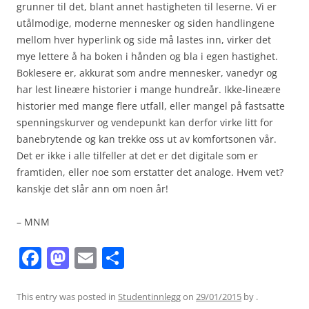
grunner til det, blant annet hastigheten til leserne. Vi er
utålmodige, moderne mennesker og siden handlingene
mellom hver hyperlink og side må lastes inn, virker det
mye lettere å ha boken i hånden og bla i egen hastighet.
Boklesere er, akkurat som andre mennesker, vanedyr og
har lest lineære historier i mange hundreår. Ikke-lineære
historier med mange flere utfall, eller mangel på fastsatte
spenningskurver og vendepunkt kan derfor virke litt for
banebrytende og kan trekke oss ut av komfortsonen vår.
Det er ikke i alle tilfeller at det er det digitale som er
framtiden, eller noe som erstatter det analoge. Hvem vet?
kanskje det slår ann om noen år!
– MNM
F
M
E
S
a
a
m
h
c
st
ai
ar
This entry was posted in
Studentinnlegg
on
29/01/2015
by
.