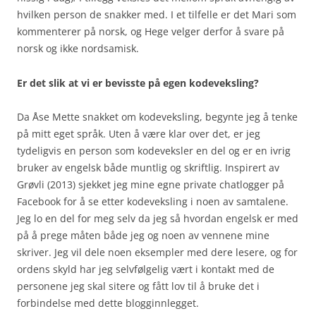
hvilken person de snakker med. I et tilfelle er det Mari som
kommenterer på norsk, og Hege velger derfor å svare på
norsk og ikke nordsamisk.
Er det slik at vi er bevisste på egen kodeveksling?
Da Åse Mette snakket om kodeveksling, begynte jeg å tenke
på mitt eget språk. Uten å være klar over det, er jeg
tydeligvis en person som kodeveksler en del og er en ivrig
bruker av engelsk både muntlig og skriftlig. Inspirert av
Grøvli (2013) sjekket jeg mine egne private chatlogger på
Facebook for å se etter kodeveksling i noen av samtalene.
Jeg lo en del for meg selv da jeg så hvordan engelsk er med
på å prege måten både jeg og noen av vennene mine
skriver. Jeg vil dele noen eksempler med dere lesere, og for
ordens skyld har jeg selvfølgelig vært i kontakt med de
personene jeg skal sitere og fått lov til å bruke det i
forbindelse med dette blogginnlegget.