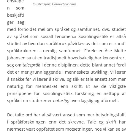
enskape
Illustrasjon: Colourbox.com.
n som
beskjefti
ger seg
med forholdet mellom språket og samfunnet, dvs. studiet
av språket som sosialt fenomen.» Sosiolingvistikk er altså
studiet av hvordan språkbruk påvirkes av det som er rundt
språkbrukeren – nemlig samfunnet. Foreleser Åse Mette
Johansen sa at en tradisjonelt hovedsakelig har konsentrert
seg om
talespråk
i denne disiplinen, dette blant annet fordi
det er mer grunnleggende i menneskets utvikling. Vi lærer
å snakke før vi lærer å skrive, og slik er tale ansett som mer
naturlig for mennesket enn skrift. Et av de viktigste
prinsippene for sosiolingvistisk forskning er nettopp at
språket en studerer er
naturlig
, hverdagslig og uformelt.
Det talte ord har altså vært ansett som mer betydningsfullt
i språkforskningen enn det skrevne. Tale og skrift har
nærmest vært oppfattet som motsetninger, noe vi kan se av