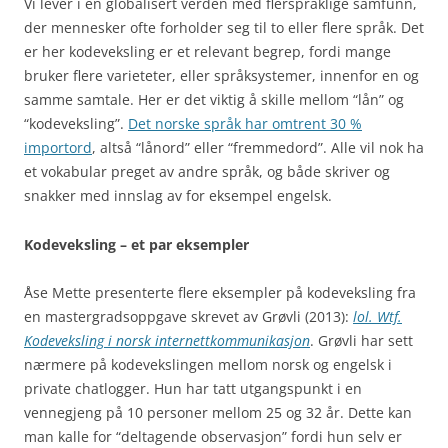
Vi lever i en globalisert verden med flerspråklige samfunn,
der mennesker ofte forholder seg til to eller flere språk. Det
er her kodeveksling er et relevant begrep, fordi mange
bruker flere varieteter, eller språksystemer, innenfor en og
samme samtale. Her er det viktig å skille mellom “lån” og
“kodeveksling”.
Det norske språk har omtrent 30 %
importord
, altså “lånord” eller “fremmedord”. Alle vil nok ha
et vokabular preget av andre språk, og både skriver og
snakker med innslag av for eksempel engelsk.
Kodeveksling – et par eksempler
Åse Mette presenterte flere eksempler på kodeveksling fra
en mastergradsoppgave skrevet av Grøvli (2013):
lol. Wtf.
Kodeveksling i norsk internettkommunikasjon
. Grøvli har sett
nærmere på kodevekslingen mellom norsk og engelsk i
private chatlogger. Hun har tatt utgangspunkt i en
vennegjeng på 10 personer mellom 25 og 32 år. Dette kan
man kalle for “deltagende observasjon” fordi hun selv er