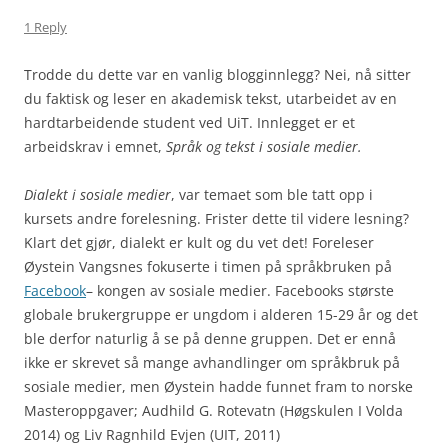
1 Reply
Trodde du dette var en vanlig blogginnlegg? Nei, nå sitter
du faktisk og leser en akademisk tekst, utarbeidet av en
hardtarbeidende student ved UiT. Innlegget er et
arbeidskrav i emnet,
Språk og tekst i sosiale medier.
Dialekt
i sosiale medier
, var temaet som ble tatt opp i
kursets andre forelesning. Frister dette til videre lesning?
Klart det gjør, dialekt er kult og du vet det! Foreleser
Øystein Vangsnes fokuserte i timen på språkbruken på
Facebook
– kongen av sosiale medier. Facebooks største
globale brukergruppe er ungdom i alderen 15-29 år og det
ble derfor naturlig å se på denne gruppen. Det er ennå
ikke er skrevet så mange avhandlinger om språkbruk på
sosiale medier, men Øystein hadde funnet fram to norske
Masteroppgaver; Audhild G. Rotevatn (Høgskulen I Volda
2014) og Liv Ragnhild Evjen (UIT, 2011)