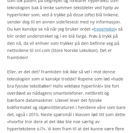
som tok patent på begrepet og forklarer hypertekst som
teknologien bak å lenke sammen tekstdeler ved hjelp av
hyperlinker som, ved å trykke på disse (ofte) blå linkene,
sender deg til en annen side/lesesti med ny informasjon.
Du kan kanskje se nå når jeg bruker ordet «
hypertekst
» så
blir ordet understreket og i en blå farge. Prøv å trykk på
den nå, da vil enhver som trykker på den befinne seg på
nettsidene til snl.com (Store Norske Leksikon). Det er
framtiden!
Eller, er det det? Framtiden tok ikke så vel i mot denne
teknologien som vi kanskje trodde? Ropene som lød «hade
bra fysiske tekstbøker! Hallo vektløse hyperlink!» ble fort
overdøvd av nådagens smarttelefoner, nettbrett og
bærbare datamaskiner. Likevel lever det fysiske
bokformatet og skjønnlitteraturen i hendene våre som bare
det, også i 2015. Neste spørsmål i klassen lød litt som dette
«hvorfor tror dere at det ikke ble noe særlig av
hypertekstene o.l?». Vi kom fram til at det kunne være flere