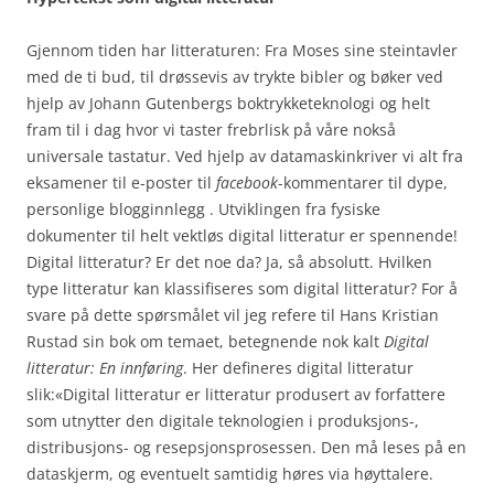
Gjennom tiden har litteraturen: Fra Moses sine steintavler
med de ti bud, til drøssevis av trykte bibler og bøker ved
hjelp av Johann Gutenbergs boktrykketeknologi og helt
fram til i dag hvor vi taster frebrlisk på våre nokså
universale tastatur. Ved hjelp av datamaskinkriver vi alt fra
eksamener til e-poster til
facebook
-kommentarer til dype,
personlige blogginnlegg . Utviklingen fra fysiske
dokumenter til helt vektløs digital litteratur er spennende!
Digital litteratur? Er det noe da? Ja, så absolutt. Hvilken
type litteratur kan klassifiseres som digital litteratur? For å
svare på dette spørsmålet vil jeg refere til Hans Kristian
Rustad sin bok om temaet, betegnende nok kalt
Digital
litteratur: En innføring
. Her defineres digital litteratur
slik:«Digital litteratur er litteratur produsert av forfattere
som utnytter den digitale teknologien i produksjons-,
distribusjons- og resepsjonsprosessen. Den må leses på en
dataskjerm, og eventuelt samtidig høres via høyttalere.