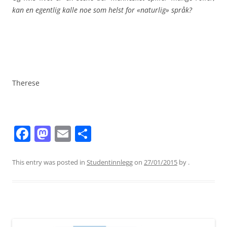
kan en egentlig kalle noe som helst for «naturlig» språk?
Therese
F
M
E
S
a
a
m
h
c
st
ai
ar
This entry was posted in
Studentinnlegg
on
27/01/2015
by
.
e
o
l
e
b
d
o
o