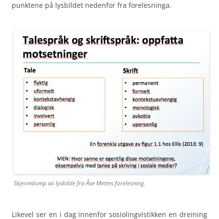
punktene på lysbildet nedenfor fra forelesninga.
Skjermdump av lysbilde fra Åse Mettes forelesning.
Likevel ser en i dag innenfor sosiolingvistikken en dreining