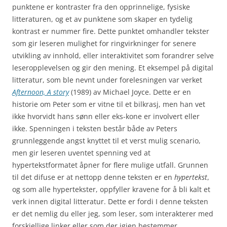
punktene er kontraster fra den opprinnelige, fysiske
litteraturen, og et av punktene som skaper en tydelig
kontrast er nummer fire. Dette punktet omhandler tekster
som gir leseren mulighet for ringvirkninger for senere
utvikling av innhold, eller interaktivitet som forandrer selve
leseropplevelsen og gir den mening. Et eksempel på digital
litteratur, som ble nevnt under forelesningen var verket
Afternoon, A story
(1989) av Michael Joyce. Dette er en
historie om Peter som er vitne til et bilkrasj, men han vet
ikke hvorvidt hans sønn eller eks-kone er involvert eller
ikke. Spenningen i teksten består både av Peters
grunnleggende angst knyttet til et verst mulig scenario,
men gir leseren uventet spenning ved at
hypertekstformatet åpner for flere mulige utfall. Grunnen
til det difuse er at nettopp denne teksten er en
hypertekst
,
og som alle hypertekster, oppfyller kravene for å bli kalt et
verk innen digital litteratur. Dette er fordi I denne teksten
er det nemlig du eller jeg, som leser, som interakterer med
forskjellige linker eller som der igjen bestemmer