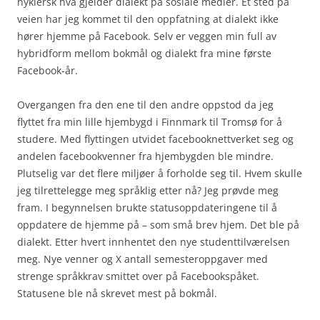
hyklersk hva gjelder dialekt på sosiale medier. Et sted på
veien har jeg kommet til den oppfatning at dialekt ikke
hører hjemme på Facebook. Selv er veggen min full av
hybridform mellom bokmål og dialekt fra mine første
Facebook-år.
Overgangen fra den ene til den andre oppstod da jeg
flyttet fra min lille hjembygd i Finnmark til Tromsø for å
studere. Med flyttingen utvidet facebooknettverket seg og
andelen facebookvenner fra hjembygden ble mindre.
Plutselig var det flere miljøer å forholde seg til. Hvem skulle
jeg tilrettelegge meg språklig etter nå? Jeg prøvde meg
fram. I begynnelsen brukte statusoppdateringene til å
oppdatere de hjemme på – som små brev hjem. Det ble på
dialekt. Etter hvert innhentet den nye studenttilværelsen
meg. Nye venner og X antall semesteroppgaver med
strenge språkkrav smittet over på Facebookspåket.
Statusene ble nå skrevet mest på bokmål.