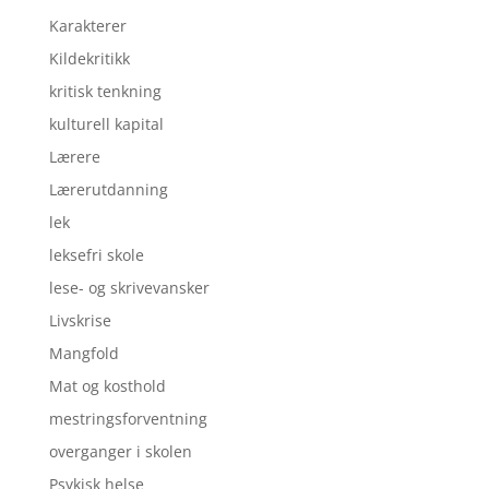
Karakterer
Kildekritikk
kritisk tenkning
kulturell kapital
Lærere
Lærerutdanning
lek
leksefri skole
lese- og skrivevansker
Livskrise
Mangfold
Mat og kosthold
mestringsforventning
overganger i skolen
Psykisk helse