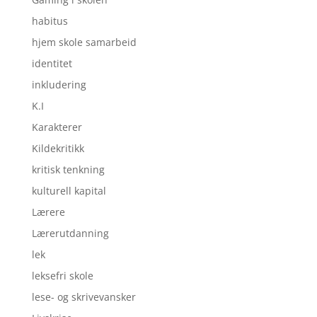
habitus
hjem skole samarbeid
identitet
inkludering
K.I
Karakterer
Kildekritikk
kritisk tenkning
kulturell kapital
Lærere
Lærerutdanning
lek
leksefri skole
lese- og skrivevansker