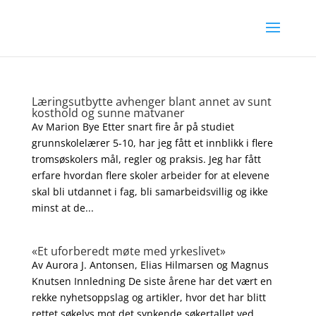
Læringsutbytte avhenger blant annet av sunt
kosthold og sunne matvaner
Av Marion Bye Etter snart fire år på studiet
grunnskolelærer 5-10, har jeg fått et innblikk i flere
tromsøskolers mål, regler og praksis. Jeg har fått
erfare hvordan flere skoler arbeider for at elevene
skal bli utdannet i fag, bli samarbeidsvillig og ikke
minst at de...
«Et uforberedt møte med yrkeslivet»
Av Aurora J. Antonsen, Elias Hilmarsen og Magnus
Knutsen Innledning De siste årene har det vært en
rekke nyhetsoppslag og artikler, hvor det har blitt
rettet søkelys mot det synkende søkertallet ved