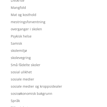
Livskrise
Mangfold
Mat og kosthold
mestringsforventning
overganger i skolen
Psykisk helse
Samisk
skolemiljø
skolevegring
Små fådelte skoler
sosial ulikhet
sosiale medier
sosiale medier og kroppsidealer
sosioøkonomisk bakgrunn
Språk