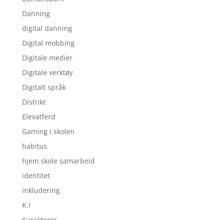
Danning
digital danning
Digital mobbing
Digitale medier
Digitale verktøy
Digitalt språk
Distrikt
Elevatferd
Gaming i skolen
habitus
hjem skole samarbeid
identitet
inkludering
K.I
Karakterer