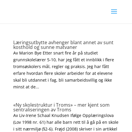
Læringsutbytte avhenger blant annet av sunt
kosthold og sunne matvaner
Av Marion Bye Etter snart fire år på studiet
grunnskolelærer 5-10, har jeg fått et innblikk i flere
tromsøskolers mål, regler og praksis. Jeg har fått
erfare hvordan flere skoler arbeider for at elevene
skal bli utdannet i fag, bli samarbeidsvillig og ikke
minst at de...
«Ny skolestruktur i Troms» – mer kjent som
sentraliseringen av Troms
Av Liv-Irene Schaal Knudsen Ifølge Opplæringslova
(Lov 1998 nr. 61) har alle barn rett til å gå på en skole
i sitt nærmiljø (§2-6). Frøjd (2008) skriver i sin artikkel