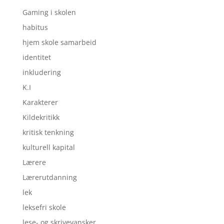
Gaming i skolen
habitus
hjem skole samarbeid
identitet
inkludering
K.I
Karakterer
Kildekritikk
kritisk tenkning
kulturell kapital
Lærere
Lærerutdanning
lek
leksefri skole
lese- og skrivevansker