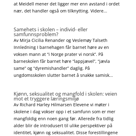
at Meidell mener det ligger mer enn avstand i ordet
nær, det handler også om tilknytting. Videre...
Samehets i skolen – individ- eller
samfunnsproblem?
Av Mirja Cicilia Renander og Veslemøy Talseth
Innledning I barnehagen får barnet høre av en
voksen mann at “i Norge prater vi norsk”. På
barneskolen får barnet høre “lappjævel”, “jævla
same” og “dyremishandler” daglig. På
ungdomsskolen slutter barnet å snakke samisk...
Kjønn, seksualitet og mangfold i skolen: veien
mot et tryggere læringsmiljø
Av Richard Harley Hilmarsen Elevene vi møter i
skolene i dag vokser opp i et samfunn som er mer
mangfoldig enn noen gang før. Allerede fra tidlig
alder blir de introdusert til ulike perspektiver på
identitet, kjønn og seksualitet. Disse forestillingene