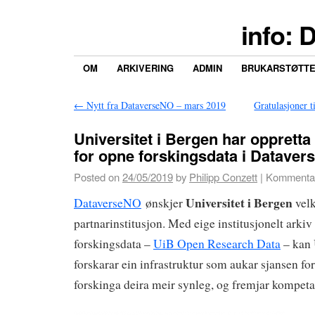
info: 
OM
ARKIVERING
ADMIN
BRUKARSTØTT
←
Nytt fra DataverseNO – mars 2019
Gratulasjoner t
Universitet i Bergen har oppretta 
for opne forskingsdata i Datave
Posted on
24/05/2019
by
Philipp Conzett
|
Kommentara
Universitet i Bergen
DataverseNO
ønskjer
vel
partnarinstitusjon. Med eige institusjonelt arkiv
forskingsdata –
UiB Open Research Data
– kan 
forskarar ein infrastruktur som aukar sjansen for 
forskinga deira meir synleg, og fremjar kompeta