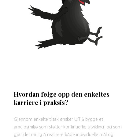
Hvordan følge opp den enkeltes
karriere i praksis?
Gjennom enkelte tiltak ønsker UiT å bygge et
arbeidsmiljø som støtter kontinuerlig
utvikling og
som
gjør det mulig å realisere både individuelle mål og