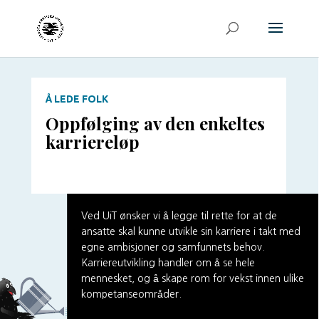
Å LEDE FOLK
Oppfølging av den enkeltes
karriereløp
Ved UiT ønsker vi å legge til rette for
at de
ansatte skal kunne utvikle sin
karrier
e
i takt med
egne ambisjoner og samfunnets behov.
Karriereutvikling handler om å se hele
mennesket, og å skape rom for vekst innen ulike
kompetanseområder.