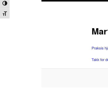
Veksle høykontrast
Veksle skriftstørrelse
Mar
Praksis hj
Takk for d