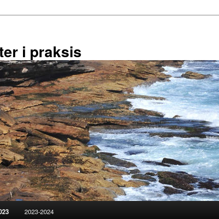
er i praksis
023
2023-2024