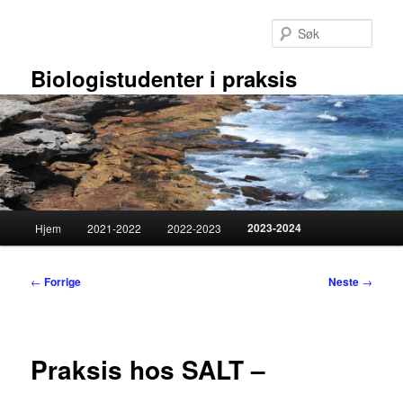
Gå
direkte
Søk
til
hovedinnholdet
Biologistudenter i praksis
Hovedmeny
2023-2024
Hjem
2021-2022
2022-2023
Innleggsnavigasjon
←
Forrige
Neste
→
Praksis hos SALT –