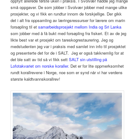
oppfylt allerede første uken i praksis. I Svolvær hadde jeg mange
små oppgaver. De som jobber i Svolvær jobber med mange ulike
prosjekter, og vi fikk en rundtur innom de forskjellige. Der gikk
det i alt fra oppsamling av læringsressurser for lærere om marin
forsøpling til et
samarbeidsprosjekt mellom India og Sri Lanka
som jobber med å få bukt med forsøpling fra fiskeri. Et av de jeg
likte best var et prosjekt om tareskogrestaurering. Jeg og
medstudenten jeg var i praksis med samlet inn info til prosjektet
og presenterte det for de i SALT. Jeg er også takknemlig for at
det ble satt av tid så vi fikk sett
SALT sin utstilling på
Lofotakvariet om norske koraller.
Det er for lite oppmerksomhet
rundt korallrevene i Norge, noe som er synd når vi har verdens
største kaldtvannskorallrev!