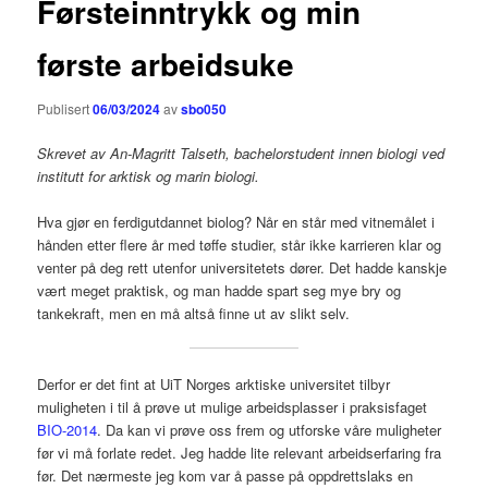
Førsteinntrykk og min
første arbeidsuke
Publisert
06/03/2024
av
sbo050
Skrevet av An-Magritt Talseth, bachelorstudent innen biologi ved
institutt for arktisk og marin biologi.
Hva gjør en ferdigutdannet biolog? Når en står med vitnemålet i
hånden etter flere år med tøffe studier, står ikke karrieren klar og
venter på deg rett utenfor universitetets dører. Det hadde kanskje
vært meget praktisk, og man hadde spart seg mye bry og
tankekraft, men en må altså finne ut av slikt selv.
Derfor er det fint at UiT Norges arktiske universitet tilbyr
muligheten i til å prøve ut mulige arbeidsplasser i praksisfaget
BIO-2014
. Da kan vi prøve oss frem og utforske våre muligheter
før vi må forlate redet. Jeg hadde lite relevant arbeidserfaring fra
før. Det nærmeste jeg kom var å passe på oppdrettslaks en