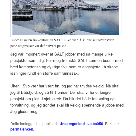
Bilde: Utsikten fra kontoret til SALT i Svolvær. Å kunne se utover svært
pene omgivelser var definitivt et pluss!
Jeg var imponert over at SALT jobber med så mange ulike
prosjekter samtidig. For meg fremstår SALT som en bedrift med
bred kompetanse og dyktige folk som er engasjerte i å skape
løsninger rundt en større samfunnssak.
Uken i Svolvær har vært fin, og jeg har trivdes veldig. Nå skal
jeg til Båtsfjord, og så til Tromsø. Der skal vi ha et lengre
prosjekt om plast i sjøfuglreir. Da blir det både forsøpling og
forvaltning, og jeg tror det skal bli veldig spennende å jobbe med.
Jeg gleder meg!
Dette innlegget ble publisert i
Uncategorized
av
sbo050
. Bokmerk
permalenken
.