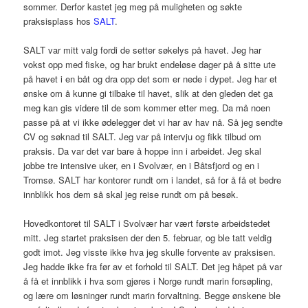
sommer. Derfor kastet jeg meg på muligheten og søkte
praksisplass hos
SALT
.
SALT var mitt valg fordi de setter søkelys på havet. Jeg har
vokst opp med fiske, og har brukt endeløse dager på å sitte ute
på havet i en båt og dra opp det som er nede i dypet. Jeg har et
ønske om å kunne gi tilbake til havet, slik at den gleden det ga
meg kan gis videre til de som kommer etter meg. Da må noen
passe på at vi ikke ødelegger det vi har av hav nå. Så jeg sendte
CV og søknad til SALT. Jeg var på intervju og fikk tilbud om
praksis. Da var det var bare å hoppe inn i arbeidet. Jeg skal
jobbe tre intensive uker, en i Svolvær, en i Båtsfjord og en i
Tromsø. SALT har kontorer rundt om i landet, så for å få et bedre
innblikk hos dem så skal jeg reise rundt om på besøk.
Hovedkontoret til SALT i Svolvær har vært første arbeidstedet
mitt. Jeg startet praksisen der den 5. februar, og ble tatt veldig
godt imot. Jeg visste ikke hva jeg skulle forvente av praksisen.
Jeg hadde ikke fra før av et forhold til SALT. Det jeg håpet på var
å få et innblikk i hva som gjøres i Norge rundt marin forsøpling,
og lære om løsninger rundt marin forvaltning. Begge ønskene ble