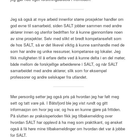
Jeg så også at mye arbeid innenfor større prosjekter handler om
god evne til samarbeid, siden SALT jobber sammen med andre
aktører innen og utenfor bedriften for å kunne gjennomføre noen
av sine prosjekter. Selv med slikt et bredt kompetansefelt som
de hos SALT, så er det likevel viktig å kunne samhandle med de
som har andre og unike ressurser, kompetanse og lokaler. Jeg
fikk muligheten til å erfare dette ved å kunne delta i en del møter,
både mellom de forskjellige arbeiderene i SALT, og når SALT
samarbeidet med andre aktører, slik som for eksempel
professorer og andre selskaper fra utlandet.
Mer personlig setter jeg også pris på hvordan jeg har følt meg
sett og tatt vare på. I Båtsfjord ble jeg vist rundt og gitt
informasjon om hvor jeg var, og hva en kunne gjøre på fritiden.
På slutten av praksisperioden fikk jeg tilbakemelding over
hvordan SALT har opplevd å ha meg som praktikant, og ønsket
også å få høre mine tilbakemeldinger om hvordan det var å jobbe
for SALT.