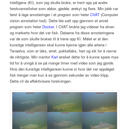
intelligens (KI), som jeg skulle bruke, er trent opp på andre
ferskvannsfisker som abbor, gjedde, ørekyt og flere. Min jobb var
først å lage annoteringer i et program som heter
CVAT
(Computer
vision annotation tool). Dette ble satt opp gjennom et annet
program som heter
Docker
. I CVAT brukte jeg videoer fra elven
og markerte hvor det var fisk. Dataene fra disse annoteringene
var de som skulle brukes til å trene opp KI. Målet er at den
kunstige intelligensen skal kunne kjenne igjen alle artene i
Tanaelva, som er laks, ørret, pukkellaks, harr og sik for å nevne
de viktigste. Min mentor
Karl
ønsket dette for å kunne spare mye
tid for å unngå å se på mange timer med video som jeg gjorde.
Hvis den kunstige intelligensen kunne si hvor det var oppdaget
fisk trenger man kun å se gjennom sekunder av video klipp.
Dette vil da effektivisere forskningen.