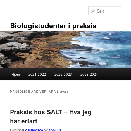
Gå
Gå
direkte
direkte
Søk
til
til
hovedinnholdet
sekundærinnholdet
Biologistudenter i praksis
Hovedmeny
Hjem
2021-2022
2022-2023
2023-2024
MÅNEDLIGE ARKIVER:
APRIL 2024
Praksis hos SALT – Hva jeg
har erfart
Publisert
29/04/2024
av
sbo050