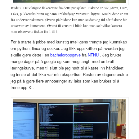
Bilde 2: De viktigste fiskeartene fra dette prosjektet. Fiskene er Sik, Ørret, Harr,
Laks, pukkellaks hunn og hann i rekkefølge venstre til høyre. Alle bildene er tatt
fra undervannskamera. Øverst på bildene kan man se dato og tid når fiskene ble
observert av kameraene. Øverst til venstre i bilde kan man se hvilket kamera
som observerte fisken fra 1 til 4.
For å starte å jobbe med kunstig intelligens trengte jeg kunnskap
om python, linux og docker. Jeg fikk oppskriften på hvordan jeg
skulle gjøre dette i en
bacheloroppgave
fra
NTNU
. Jeg brukte
mange dager på å google og kom meg langt, med en bratt
læringskurve, men til slutt ble jeg nødt til å kaste inn håndkleet
og innse at det ikke var min ekspertise. Resten av dagene brukte
jeg på å gjøre flere annoteringer av laks som kan brukes til å
trene opp KI.