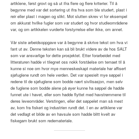
artiklene, først grovt og så ut ifra flere og flere kriterier. Til å
begynne med var det sortering ut ifra hva som ble studert, plast i
reir eller plast i magen og slikt. Mot slutten skrev vi for eksempel
om akkurat hvilke fugler som var studert og hvor studieområdene
var, og om artikkelen vurderte forstyrrelse eller ikke, om annet.
Vår siste arbeidsoppgave var å begynne å skrive tekst om hva vi
fant ut av. Denne teksten kan så bli brukt videre av de hos SALT
som var ansvarlige for dette prosjektet. Etter forarbeidet med
litteraturen hadde vi tilegnet oss nokk forståelse om temaet til å
kunne si noe om hvor mye menneskeskapt materiale har affisert
sjøfuglene rundt om hele verden. Det var spesielt mye søppel i
redene til de sjøfuglene som bodde nært sivilisasjon, men selv
de fuglene som bodde alene på øyer kunne ha søppel de hadde
funnet ute i havet, eller som hadde flyttet med havstrømmene til
deres leveområder. Verstingen, eller det søppelet man så mest
av, kom fra fiskeri og industrien rundt det. I en av artiklene var
det vedlagt et bilde av en havsule som hadde blitt kvelt av
fiskegarn brukt som redemateriale.