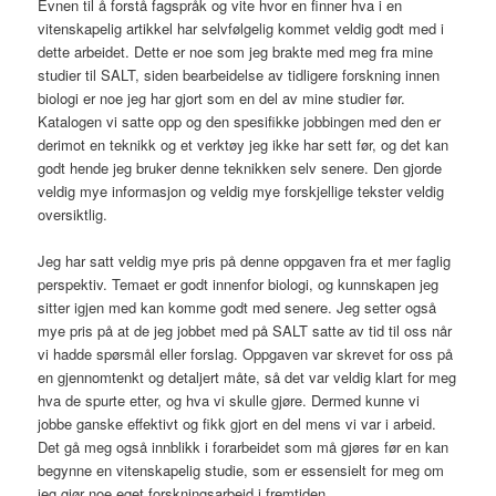
Evnen til å forstå fagspråk og vite hvor en finner hva i en
vitenskapelig artikkel har selvfølgelig kommet veldig godt med i
dette arbeidet. Dette er noe som jeg brakte med meg fra mine
studier til SALT, siden bearbeidelse av tidligere forskning innen
biologi er noe jeg har gjort som en del av mine studier før.
Katalogen vi satte opp og den spesifikke jobbingen med den er
derimot en teknikk og et verktøy jeg ikke har sett før, og det kan
godt hende jeg bruker denne teknikken selv senere. Den gjorde
veldig mye informasjon og veldig mye forskjellige tekster veldig
oversiktlig.
Jeg har satt veldig mye pris på denne oppgaven fra et mer faglig
perspektiv. Temaet er godt innenfor biologi, og kunnskapen jeg
sitter igjen med kan komme godt med senere. Jeg setter også
mye pris på at de jeg jobbet med på SALT satte av tid til oss når
vi hadde spørsmål eller forslag. Oppgaven var skrevet for oss på
en gjennomtenkt og detaljert måte, så det var veldig klart for meg
hva de spurte etter, og hva vi skulle gjøre. Dermed kunne vi
jobbe ganske effektivt og fikk gjort en del mens vi var i arbeid.
Det gå meg også innblikk i forarbeidet som må gjøres før en kan
begynne en vitenskapelig studie, som er essensielt for meg om
jeg gjør noe eget forskningsarbeid i fremtiden.