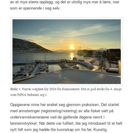
av et mye større opplegg, og det er utrolig mye mer å lære, noe
som er spennende i seg selv.
Bilde 1: Første solglimt for 2024 fra framsenteret. Det er god utsikt fra 4. etasje
som NINA befinner seg i.
Oppgavene mine har endret seg gjennom praksisen. Det startet
med annoteringer (registrering/notering) av alle fisker sett på
undervannskameraene ved de gjellende dagene nevnt i
førsteinntrykket. Når dette var fullført, ble jeg introdusert til et helt
nytt felt som jeg hadde lite kunnskap om fra før. Kunstig