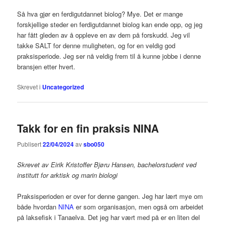
Så hva gjør en ferdigutdannet biolog? Mye. Det er mange
forskjellige steder en ferdigutdannet biolog kan ende opp, og jeg
har fått gleden av å oppleve en av dem på forskudd. Jeg vil
takke SALT for denne muligheten, og for en veldig god
praksisperiode. Jeg ser nå veldig frem til å kunne jobbe i denne
bransjen etter hvert.
Skrevet i
Uncategorized
Takk for en fin praksis NINA
Publisert
22/04/2024
av
sbo050
Skrevet av Eirik Kristoffer Bjøru Hansen, bachelorstudent ved
institutt for arktisk og marin biologi
Praksisperioden er over for denne gangen. Jeg har lært mye om
både hvordan
NINA
er som organisasjon, men også om arbeidet
på laksefisk i Tanaelva. Det jeg har vært med på er en liten del