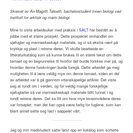
Skrevet av An-Magritt Talseth, bachelorstudent innen biologi ved
institutt for arktisk og marin biologi.
Mine to siste arbeidsuker med praksis i
SALT
har bestått av å
jobbe med et større prosjekt. Dette prosjektet omhandlet om
sjøfugler og menneskeskapt materiale, og vi så ekstra nært på
krykkje og plast i reirene deres. Vi skulle bearbeide en
litteraturkatalog som så kunne brukes til en større tekst om dette
temaet og en begrunnelse til hvorfor det burde forskes mer på, og
hvordan denne forskningen burde foregå. Dette arbeidet ga meg
muligheten til å lære veldig mye om denne temaet, siden en del
av arbeidet var å gå gjennom vitenskapelige artikler. Det viste
seg at rundt om i verden, og for veldig mange forskjellige
sjøfuglarter så var menneskeskapt materiale blitt funnet i og
rundt reirene deres. Det sa litt om hvor mye leveområdene deres
var forsøplet, men det kan også være farlig for fuglene, som kan
blant annet sette seg fast i søppelet vårt.
Jeg og min medstudent satte først opp en katalog som sorterte