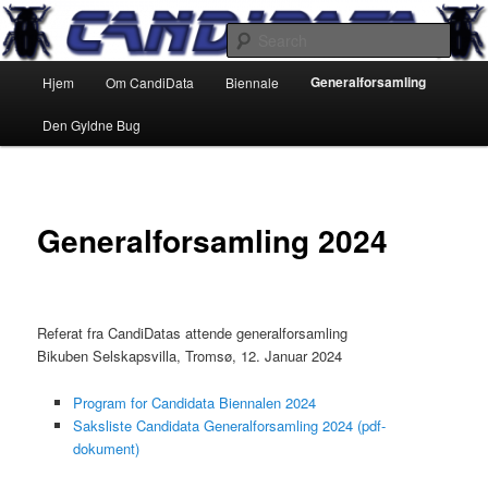
Skip
Alumniforeningen til Institutt for Informatikk ved Universitetet i Tromsø
to
Sear
primary
Main
content
Generalforsamling
Hjem
Om CandiData
Biennale
CandiData
menu
Den Gyldne Bug
Generalforsamling 2024
Referat fra CandiDatas attende generalforsamling
Bikuben Selskapsvilla, Tromsø, 12. Januar 2024
Program for Candidata Biennalen 2024
Saksliste Candidata Generalforsamling 2024 (pdf-
dokument)