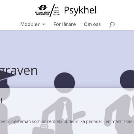
Moduler
För lärare
Om oss
 graven
l
utvecklingsteman som är centrala under olika perioder i en människas l