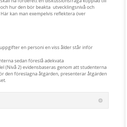
skall ha förberett en diskussionsfråga kopplad till
och hur den bör beakta utvecklingsnivå och
r. Här kan man exempelvis reflektera över
uppgifter en personi en viss ålder står inför
nterna sedan föreslå adekvata
l (Nivå 2) evidensbaseras genom att studenterna
för den föreslagna åtgärden, presenterar åtgärden
set.