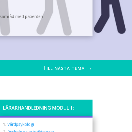
i samråd med patienten
Till nästa tema
→
LÄRARHANDLEDNING MODUL 1:
Vårdpsykologi
Psykologiska inriktningar