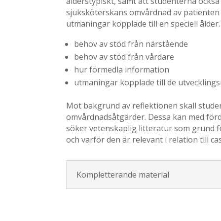
ålderstypiskt, samt att studenterna också 
sjuksköterskans omvårdnad av patienten 
utmaningar kopplade till en speciell ålde
behov av stöd från närstående
behov av stöd från vårdare
hur förmedla information
utmaningar kopplade till de utvecklings
Mot bakgrund av reflektionen skall stude
omvårdnadsåtgärder. Dessa kan med förde
söker vetenskaplig litteratur som grund 
och varför den är relevant i relation till ca
Kompletterande material