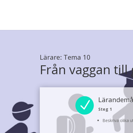
Lärare: Tema 10
Från vaggan till
Lärandemå
N
Steg 1
Beskriva olika 